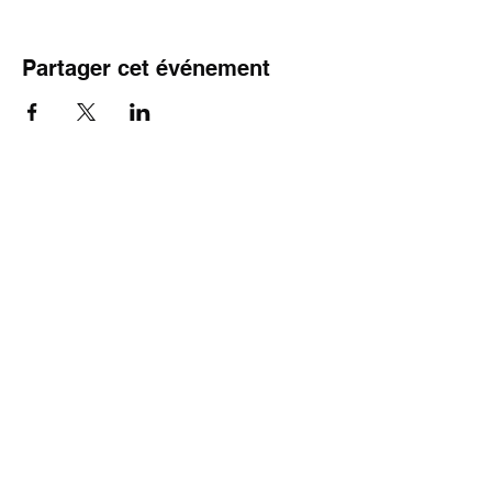
Partager cet événement
05 57 70 34 01
Découvrez d'autres choses à faire à
Andernos les Bains