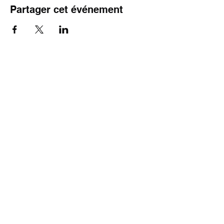
Partager cet événement
05 57 70 34 01
Découvrez d'autres choses à faire à
Andernos les Bains