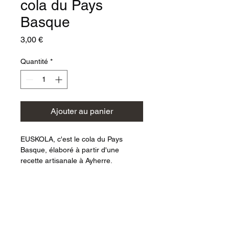
cola du Pays
Basque
Prix
3,00 €
Quantité
*
Ajouter au panier
EUSKOLA, c'est le cola du Pays 
Basque, élaboré à partir d'une 
recette artisanale à Ayherre. 
"EUSKOLA", c'est la contraction en 
basque de Euskal Herriko Kola qui 
signifique "Le cola du Pays Basque".
05 57 70 34 01
Goûtez le délicieux cola basque pour 
un instant rafraîchissant et 