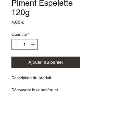
Piment Espelette
120g
Prix
4,00 €
Quantité
*
Ajouter au panier
Description du produit
Découvrez le caractère et 
l’authenticité du pâté au piment 
d’Espelette, délicatement relevé et 
conditionné en format 120 g pour 
une dégustation optimale.
05 57 70 34 01
Élaboré à partir d’une recette 