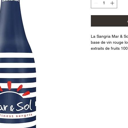
La Sangria Mar & Sol
base de vin rouge lo
extraits de fruits 10
équilibrée, fraîche 
Inspirée de la tradit
distingue par ses no
rondeur en bouche et
Elle est fabriquée s
microfiltration, évit
artificielle.
Cette méthode permet
l’intensité aromatiqu