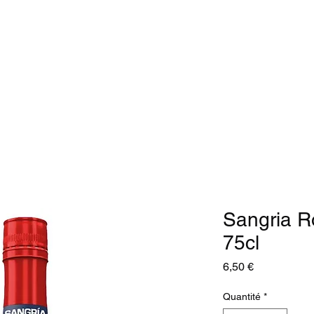
Accueil
Click n' Collect
Epicerie en Li
Sangria R
75cl
Prix
6,50 €
Quantité
*