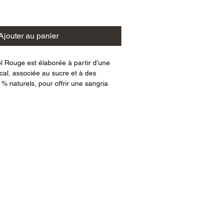
Ajouter au panier
 Rouge est élaborée à partir d’une 
cal, associée au sucre et à des 
0 % naturels, pour offrir une sangria 
et intensément aromatique.
ion espagnole, cette sangria se 
tes de fruits rouges et d’agrumes, sa 
 sa grande buvabilité.
elon un double processus de 
ant les procédés de pasteurisation 
 de préserver toute la fraîcheur, 
e et le goût naturel des ingrédients.