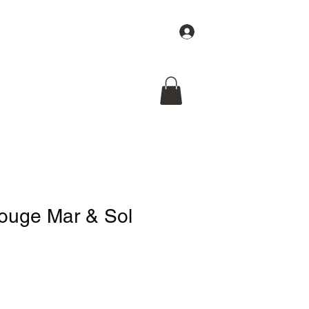
Se connecter
gne
Evenement
Epicerie
Bodega
Pro
Contact
ouge Mar & Sol